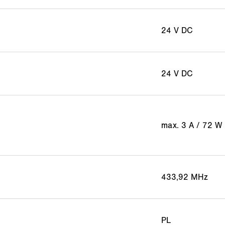
24 V DC
24 V DC
max. 3 A / 72 W
433,92 MHz
PL