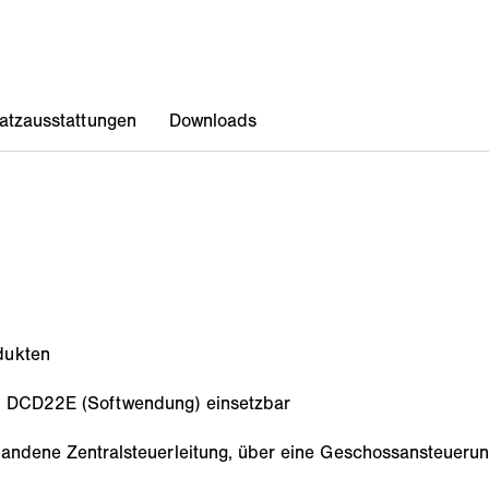
dukten
or DCD22E (Softwendung) einsetzbar
handene Zentralsteuerleitung, über eine Geschossansteuerung