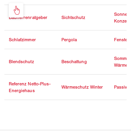
Sonnens
Bauherrenratgeber
Sichtschutz
Konzent
Schlafzimmer
Pergola
Fenster
Sommerl
Blendschutz
Beschattung
Wärmes
Referenz Netto-Plus-
Wärmeschutz Winter
Passivh
Energiehaus