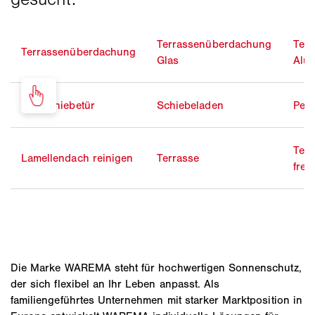
Terrassenüberdachung
Ter
Terrassenüberdachung
Glas
Alu
Glasschiebetür
Schiebeladen
Perg
Ter
Lamellendach reinigen
Terrasse
frei
Die Marke WAREMA steht für hochwertigen Sonnenschutz,
der sich flexibel an Ihr Leben anpasst. Als
familiengeführtes Unternehmen mit starker Marktposition in