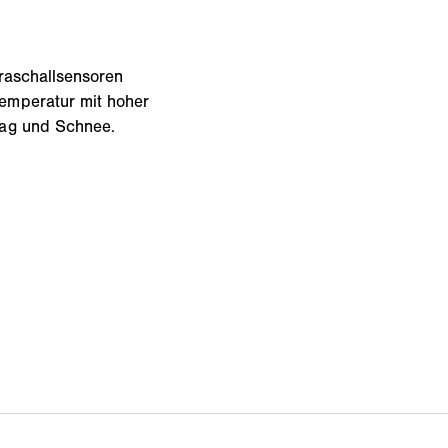
traschallsensoren
emperatur mit hoher
lag und Schnee.