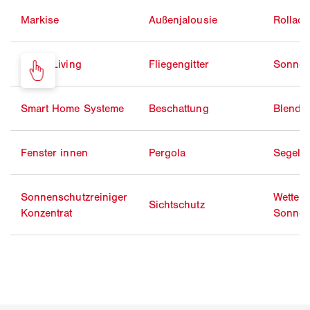
Markise
Außenjalousie
Rollad
Smart Living
Fliegengitter
Sonnen
Smart Home Systeme
Beschattung
Blends
Fenster innen
Pergola
Segelt
Sonnenschutzreiniger
Wetterf
Sichtschutz
Konzentrat
Sonnen