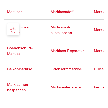
Markisen
Markisenstoff
Markise 
Freistehende
Markisenstoff
Markise
Markise
austauschen
Sonnenschutz-
Markisen Reparatur
Markise
Markise
Balkonmarkise
Gelenkarmmarkise
Hülsenm
Markise neu
Markisenhersteller
Pergola
bespannen