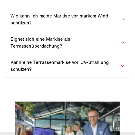
Terrea Terrassen-Markisen von WAREMA besitzen
integrierte Windwächter-Sensoren, die bei Wind die
Markise selbsttätig einfahren und Ihre
Terrassenbeschattung so vor Sturmschäden
Um Ihre Terrasse vor Sonnenhitze zu schützen, sind
schützen.
hochwertige Sonnenschutzprodukte unerlässlich. Mit
entsprechender Neigung und Tuchauswahl hält ihre
Markise auf der Terrasse auch leichtem Regen stand.
Markisen als
Terrassendach
helfen dabei, sich vor
Witterungsbeständige Stoffe und Materialien stellen
der UV-Strahlung zu schützen. Allerdings spendet
die Langlebigkeit der Überdachung sicher. Die
Stoffe
nicht jede
Markise
die gleiche Art von Schatten. Die
für Terrassenmarkisen sind sehr robust, bieten bei
Qualität des Schattens hängt stark vom Material des
UV-Einstrahlung einen effektiven Lichtschutzfaktor
Tuches und von dessen Farbe ab. Gemessen wird
und halten aber leichten Regen fern.
der Sonnenschutzfaktor von Markisen in UPF
(Ultraviolet Protection Factor). Dieser Wert ist
Erfahren Sie hier, welche
vergleichbar mit dem Lichtschutzfaktor von