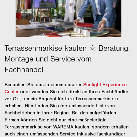
Terrassenüberdachungen sich für Ihre
Sonnencremes und gibt an, um wieviel der
Anforderungen eignet
gefahrlose Aufenthalt in der Sonne in Abhängigkeit
vom Hauttyp verlängert werden kann. Je nach
Hauttyp empfehlen sich Markisen mit
unterschiedlichem UPF.
Besuchen Sie uns in einem unserer
Sunlight Experience
Center
oder wenden Sie sich direkt an Ihren Fachhändler
vor Ort, um ein Angebot für Ihre Terrassenmarkise zu
erhalten. Hier finden Sie eine umfassende Liste von
Fachbetrieben in Ihrer Region. Bei den aufgeführten
Firmen können Sie nicht nur eine maßgefertigte
Terrassenmarkise von WAREMA kaufen, sondern erhalten
auch einen umfassenden Service inklusive fachkundiger