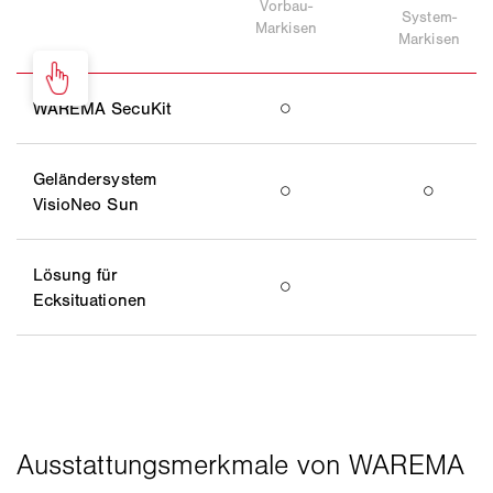
Vorbau-
System-
Markisen
Markisen
WAREMA SecuKit
○
Geländersystem
○
○
VisioNeo Sun
Lösung für
○
Ecksituationen