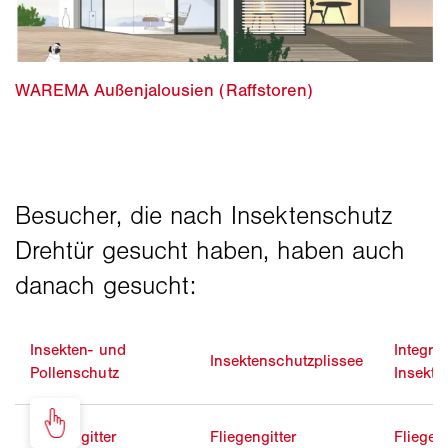
Insekten- und
Integrie
Insektenschutzplissee
Pollenschutz
Insekte
Fliegengitter
Fliegengitter
Fliegeng