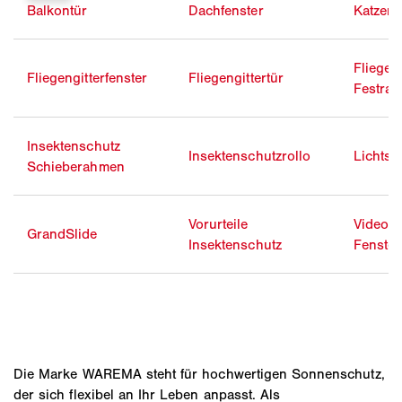
Balkontür
Dachfenster
Katzen
Fliegeng
Fliegengitterfenster
Fliegengittertür
Festra
Insektenschutz
Insektenschutzrollo
Lichts
Schieberahmen
Vorurteile
Video F
GrandSlide
Insektenschutz
Fenster
Die Marke WAREMA steht für hochwertigen Sonnenschutz,
der sich flexibel an Ihr Leben anpasst. Als