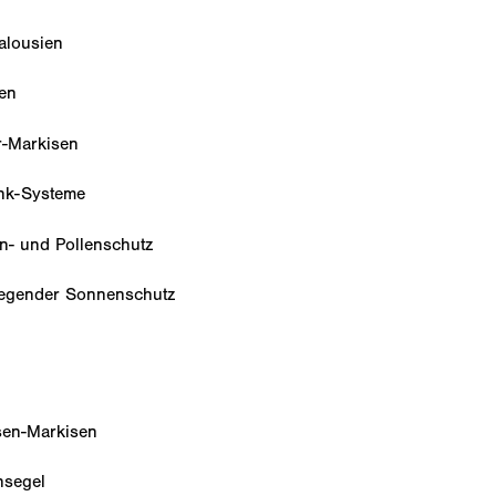
alousien
den
r-Markisen
enk-Systeme
en- und Pollenschutz
iegender Sonnenschutz
sen-Markisen
segel