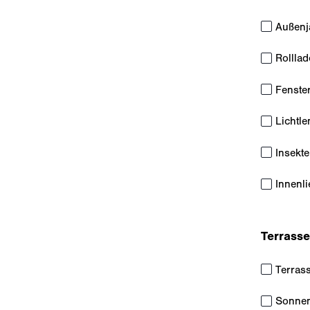
Außenj
Rollla
Fenste
Lichtl
Insekt
Innenl
Terrasse
Terras
Sonnen