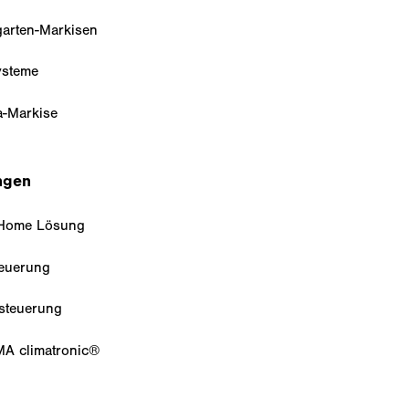
garten-Markisen
steme
a-Markise
ngen
 Home Lösung
euerung
lsteuerung
A climatronic®