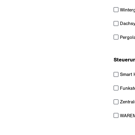
Winter
Dachsy
Pergol
Steueru
Smart
Funkst
Zentra
WAREM