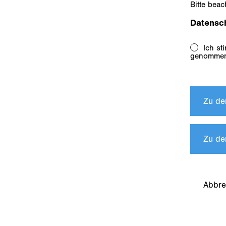
Bitte bea
Datensc
Ich stimme den AGB zu. Die Datenschutzbestimmungen habe ich zu Kenntnis
genomme
Zu de
Zu de
Abbre