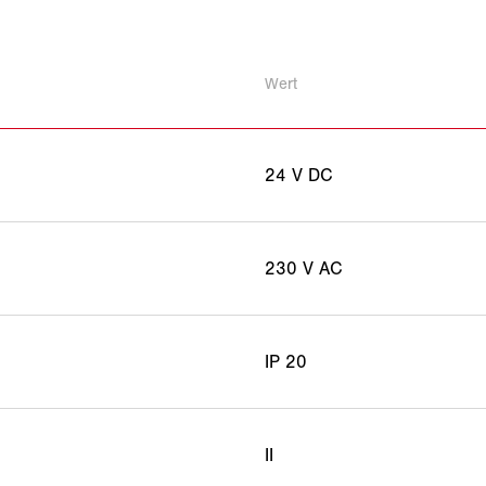
Wert
24 V DC
230 V AC
IP 20
II