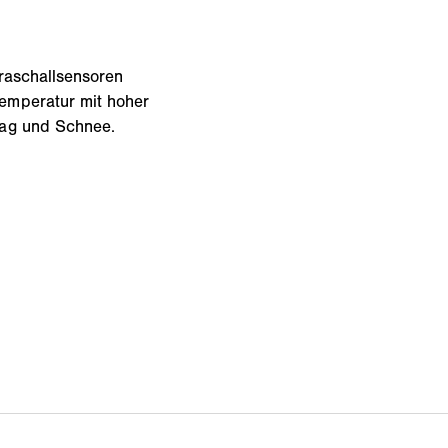
traschallsensoren
emperatur mit hoher
lag und Schnee.