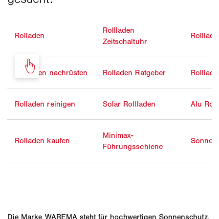
Rollladen
Rolladen
Rolllad
Zeitschaltuhr
Rollladen nachrüsten
Rolladen Ratgeber
Rolllad
Rolladen reinigen
Solar Rollladen
Alu Rol
Minimax-
Rolladen kaufen
Sonnens
Führungsschiene
Die Marke WAREMA steht für hochwertigen Sonnenschutz,