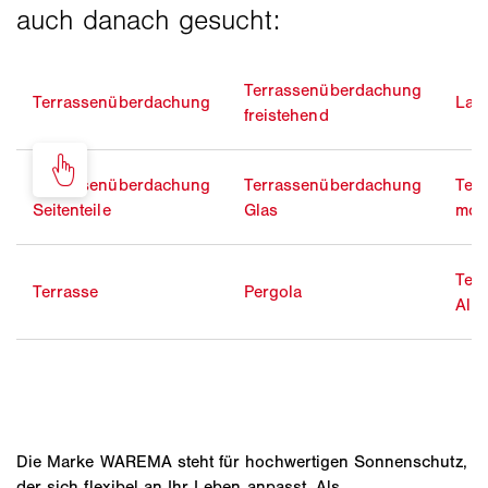
Terrassenüberdachung
Terrassenüberdachung
Lam
freistehend
Terrassenüberdachung
Terrassenüberdachung
Ter
Seitenteile
Glas
mod
Ter
Terrasse
Pergola
Alu
Die Marke WAREMA steht für hochwertigen Sonnenschutz,
der sich flexibel an Ihr Leben anpasst. Als