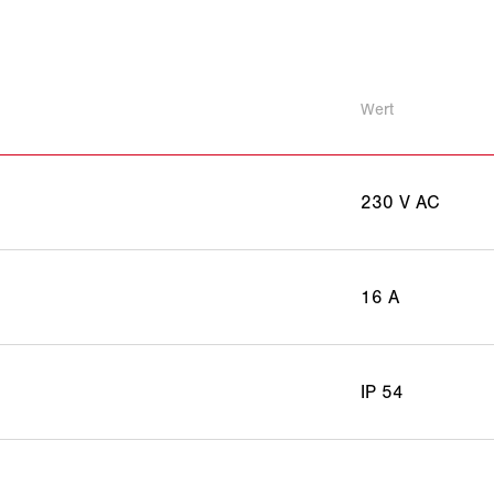
Wert
230 V AC
16 A
IP 54