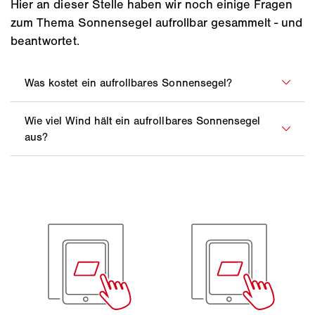
Hier an dieser Stelle haben wir noch einige Fragen
zum Thema Sonnensegel aufrollbar gesammelt - und
beantwortet.
Die Kosten für ein aufrollbares Sonnensegel können
je nach Größe, Material und gewählten
Je höher die Qualität Ihres Sonnensegels und je