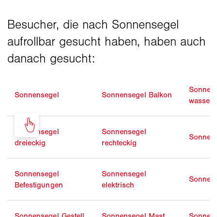
Sonnen
Sonnensegel
Sonnensegel Balkon
wassera
Sonnensegel
Sonnensegel
Sonnens
dreieckig
rechteckig
Sonnensegel
Sonnensegel
Sonnens
Befestigungen
elektrisch
Sonnensegel Gestell
Sonnensegel Mast
Sonnens