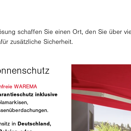
ösung schaffen Sie einen Ort, den Sie über vi
r zusätzliche Sicherheit.
enfreie WAREMA
rantieschutz inklusive
olamarkisen,
assenüberdachungen.
nsitz in
Deutschland,