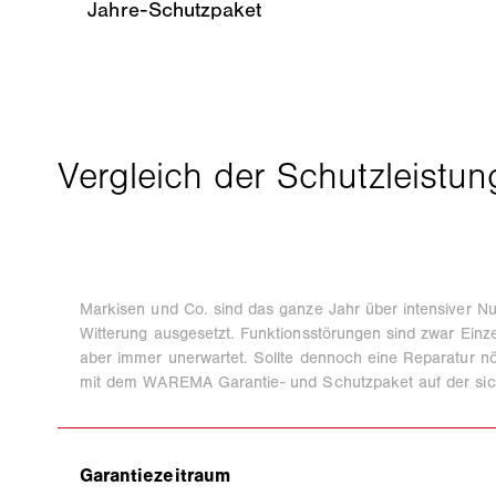
Jahre-Schutzpaket
Markisen und Co. sind das ganze Jahr über intensiver N
Witterung ausgesetzt. Funktionsstörungen sind zwar Einzelf
aber immer unerwartet. Sollte dennoch eine Reparatur nöt
mit dem WAREMA Garantie- und Schutzpaket auf der sic
Garantiezeitraum