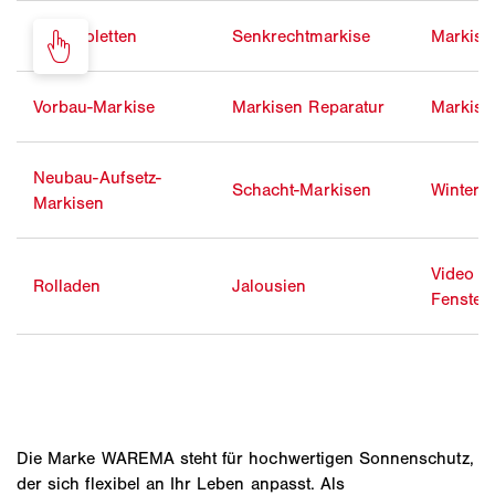
Markisoletten
Senkrechtmarkise
Markise
Vorbau-Markise
Markisen Reparatur
Markise
Neubau-Aufsetz-
Schacht-Markisen
Winterg
Markisen
Video
Rolladen
Jalousien
Fenster
Die Marke WAREMA steht für hochwertigen Sonnenschutz,
der sich flexibel an Ihr Leben anpasst. Als