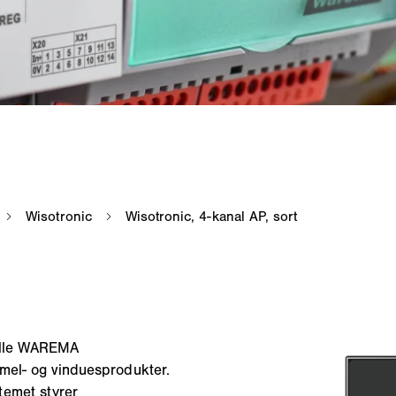
 alle WAREMA
amel- og vinduesprodukter.
temet styrer