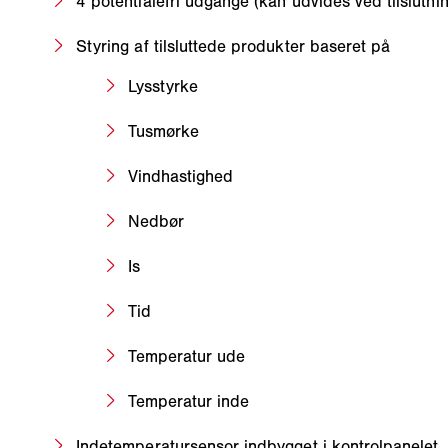
4 potentialefri udgange (kan udvides ved tilslutn
Styring af tilsluttede produkter baseret på
Lysstyrke
Tusmørke
Vindhastighed
Nedbør
Is
Tid
Temperatur ude
Temperatur inde
Indetemperatursensor indbygget i kontrolpanelet