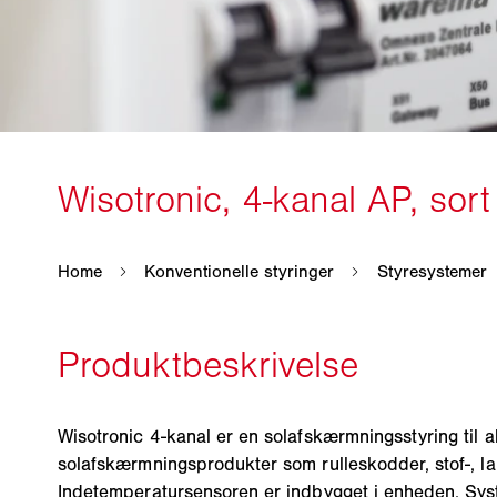
Wisotronic 4-kanal er en solafskærmningsstyring til
solafskærmningsprodukter som rulleskodder, stof-, l
Indetemperatursensoren er indbygget i enheden. Sys