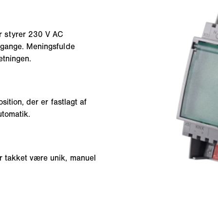
r styrer 230 V AC
udgange. Meningsfulde
etningen.
sition, der er fastlagt af
utomatik.
r takket være unik, manuel