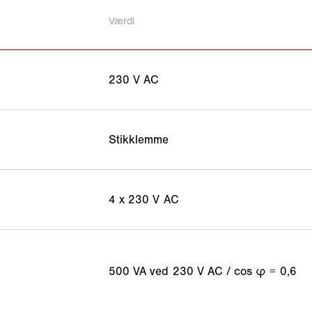
Værdi
230 V AC
Stikklemme
4 x 230 V AC
500 VA ved 230 V AC / cos φ = 0,6